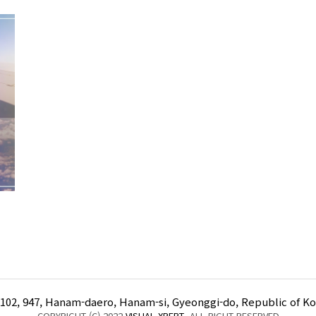
102, 947, Hanam-daero, Hanam-si, Gyeonggi-do, Republic of K
COPYRIGHT (C) 2022
VISUAL XPERT
. ALL RIGHT RESERVED